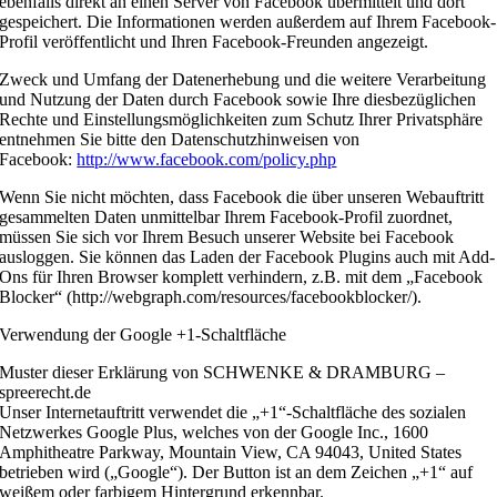
ebenfalls direkt an einen Server von Facebook übermittelt und dort
gespeichert. Die Informationen werden außerdem auf Ihrem Facebook-
Profil veröffentlicht und Ihren Facebook-Freunden angezeigt.
Zweck und Umfang der Datenerhebung und die weitere Verarbeitung
und Nutzung der Daten durch Facebook sowie Ihre diesbezüglichen
Rechte und Einstellungsmöglichkeiten zum Schutz Ihrer Privatsphäre
entnehmen Sie bitte den Datenschutzhinweisen von
Facebook:
http://www.facebook.com/policy.php
Wenn Sie nicht möchten, dass Facebook die über unseren Webauftritt
gesammelten Daten unmittelbar Ihrem Facebook-Profil zuordnet,
müssen Sie sich vor Ihrem Besuch unserer Website bei Facebook
ausloggen. Sie können das Laden der Facebook Plugins auch mit Add-
Ons für Ihren Browser komplett verhindern, z.B. mit dem „Facebook
Blocker“ (http://webgraph.com/resources/facebookblocker/).
Verwendung der Google +1-Schaltfläche
Muster dieser Erklärung von SCHWENKE & DRAMBURG –
spreerecht.de
Unser Internetauftritt verwendet die „+1“-Schaltfläche des sozialen
Netzwerkes Google Plus, welches von der Google Inc., 1600
Amphitheatre Parkway, Mountain View, CA 94043, United States
betrieben wird („Google“). Der Button ist an dem Zeichen „+1“ auf
weißem oder farbigem Hintergrund erkennbar.