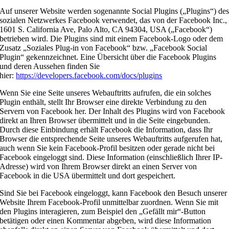
Auf unserer Website werden sogenannte Social Plugins („Plugins“) de
sozialen Netzwerkes Facebook verwendet, das von der Facebook Inc.,
1601 S. California Ave, Palo Alto, CA 94304, USA („Facebook“)
betrieben wird. Die Plugins sind mit einem Facebook-Logo oder dem
Zusatz „Soziales Plug-in von Facebook“ bzw. „Facebook Social
Plugin“ gekennzeichnet. Eine Übersicht über die Facebook Plugins
und deren Aussehen finden Sie
hier:
https://developers.facebook.com/docs/plugins
Wenn Sie eine Seite unseres Webauftritts aufrufen, die ein solches
Plugin enthält, stellt Ihr Browser eine direkte Verbindung zu den
Servern von Facebook her. Der Inhalt des Plugins wird von Facebook
direkt an Ihren Browser übermittelt und in die Seite eingebunden.
Durch diese Einbindung erhält Facebook die Information, dass Ihr
Browser die entsprechende Seite unseres Webauftritts aufgerufen hat,
auch wenn Sie kein Facebook-Profil besitzen oder gerade nicht bei
Facebook eingeloggt sind. Diese Information (einschließlich Ihrer IP-
Adresse) wird von Ihrem Browser direkt an einen Server von
Facebook in die USA übermittelt und dort gespeichert.
Sind Sie bei Facebook eingeloggt, kann Facebook den Besuch unserer
Website Ihrem Facebook-Profil unmittelbar zuordnen. Wenn Sie mit
den Plugins interagieren, zum Beispiel den „Gefällt mir“-Button
betätigen oder einen Kommentar abgeben, wird diese Information