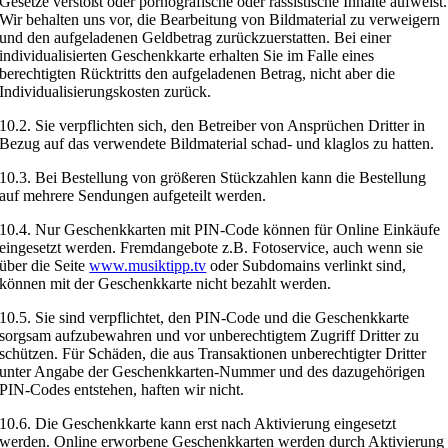
Gesetze verstößt oder pornografische oder rassistische Inhalte aufweist.
Wir behalten uns vor, die Bearbeitung von Bildmaterial zu verweigern
und den aufgeladenen Geldbetrag zurückzuerstatten. Bei einer
individualisierten Geschenkkarte erhalten Sie im Falle eines
berechtigten Rücktritts den aufgeladenen Betrag, nicht aber die
Individualisierungskosten zurück.
10.2. Sie verpflichten sich, den Betreiber von Ansprüchen Dritter in
Bezug auf das verwendete Bildmaterial schad- und klaglos zu hatten.
10.3. Bei Bestellung von größeren Stückzahlen kann die Bestellung
auf mehrere Sendungen aufgeteilt werden.
10.4. Nur Geschenkkarten mit PIN-Code können für Online Einkäufe
eingesetzt werden. Fremdangebote z.B. Fotoservice, auch wenn sie
über die Seite
www.musiktipp.tv
oder Subdomains verlinkt sind,
können mit der Geschenkkarte nicht bezahlt werden.
10.5. Sie sind verpflichtet, den PIN-Code und die Geschenkkarte
sorgsam aufzubewahren und vor unberechtigtem Zugriff Dritter zu
schützen. Für Schäden, die aus Transaktionen unberechtigter Dritter
unter Angabe der Geschenkkarten-Nummer und des dazugehörigen
PIN-Codes entstehen, haften wir nicht.
10.6. Die Geschenkkarte kann erst nach Aktivierung eingesetzt
werden. Online erworbene Geschenkkarten werden durch Aktivierung