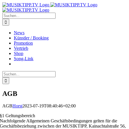
Zum
Inhalt
springen
Suche
nach:
News
Künstler / Booking
Promotion
Vertrieb
Shop
Song-Link
Suche
nach:
AGB
AGB
Horst
2023-07-19T08:40:46+02:00
§1 Geltungsbereich
Nachfolgende Allgemeinen Geschäftsbedingungen gelten für die
Geschäftsbeziehung zwischen der MUSIKTIPP, Kainachtalstraße 56,