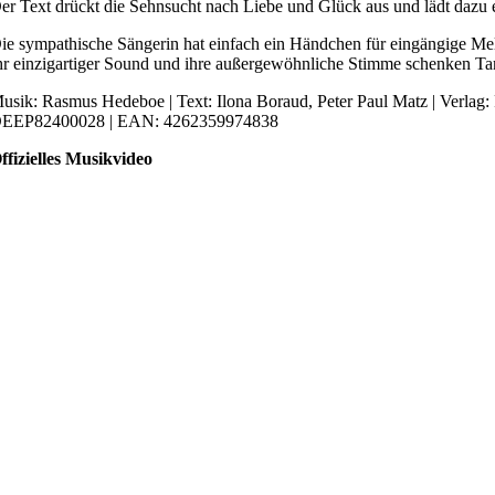
er Text drückt die Sehnsucht nach Liebe und Glück aus und lädt dazu e
ie sympathische Sängerin hat einfach ein Händchen für eingängige Mel
hr einzigartiger Sound und ihre außergewöhnliche Stimme schenken T
usik: Rasmus Hedeboe | Text: Ilona Boraud, Peter Paul Matz | Ver
EEP82400028 | EAN: 4262359974838
ffizielles Musikvideo