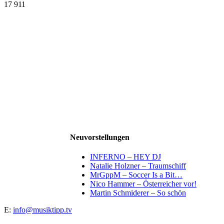
17 911
Neuvorstellungen
INFERNO – HEY DJ
Natalie Holzner – Traumschiff
MrGppM – Soccer Is a Bit…
Nico Hammer – Österreicher vor!
Martin Schmiderer – So schön
E:
info@musiktipp.tv