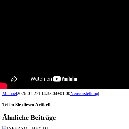
Michael
2026-01-27T14:33:04+01:00
Neuvorstellung
|
Teilen Sie diesen Artikel!
Facebook
X
Reddit
LinkedIn
WhatsApp
Telegram
Tumblr
Pinterest
Vk
Xing
E-
Ähnliche Beiträge
Mail