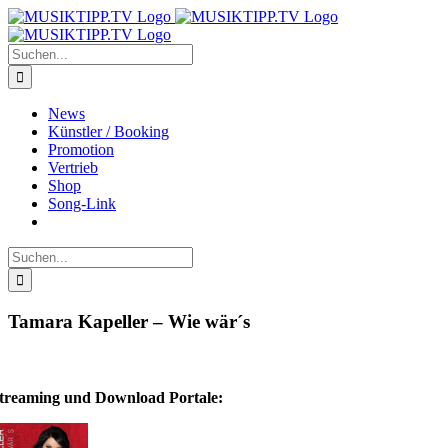
Zum
Inhalt
springen
Suche
nach:
News
Künstler / Booking
Promotion
Vertrieb
Shop
Song-Link
Suche
nach:
Tamara Kapeller – Wie wär´s
treaming und Download Portale: