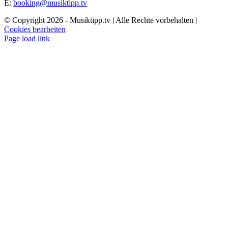
E:
booking@musiktipp.tv
© Copyright
2026 - Musiktipp.tv | Alle Rechte vorbehalten |
Cookies bearbeiten
Facebook
Instagram
YouTube
Page load link
Nach
oben