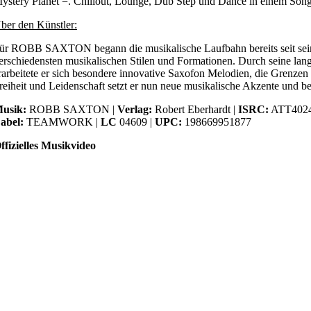
ystery Planet =. Chillout, Lounge, Dub Step und Dance in einem Song 
ber den Künstler:
ür ROBB SAXTON begann die musikalische Laufbahn bereits seit seiner
erschiedensten musikalischen Stilen und Formationen. Durch seine lan
rarbeitete er sich besondere innovative Saxofon Melodien, die Grenzen 
reiheit und Leidenschaft setzt er nun neue musikalische Akzente und b
usik:
ROBB SAXTON |
Verlag:
Robert Eberhardt |
ISRC:
ATT402
abel:
TEAMWORK |
LC
04609 |
UPC:
198669951877
ffizielles Musikvideo