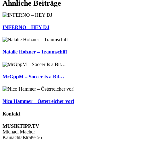
Facebook
X
Reddit
LinkedIn
WhatsApp
Telegram
Tumblr
Pinterest
Vk
Xing
E-
Ähnliche Beiträge
Mail
INFERNO – HEY DJ
Natalie Holzner – Traumschiff
MrGppM – Soccer Is a Bit…
Nico Hammer – Österreicher vor!
Kontakt
MUSIKTIPP.TV
Michael Macher
Kainachtalstraße 56