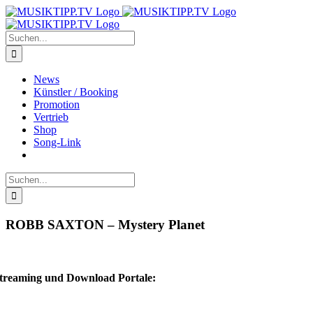
Zum
Inhalt
springen
Suche
nach:
News
Künstler / Booking
Promotion
Vertrieb
Shop
Song-Link
Suche
nach:
ROBB SAXTON – Mystery Planet
treaming und Download Portale: