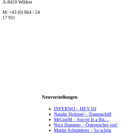
A-8410 Wildon
M: +43 (0) 664 / 24
17 911
Neuvorstellungen
INFERNO – HEY DJ
Natalie Holzner – Traumschiff
MrGppM – Soccer Is a Bit…
Nico Hammer – Österreicher vor!
Martin Schmiderer – So schön