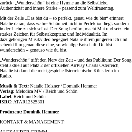
zurück: „Wunderschön“ ist eine Hymne an die Selbstliebe,
Authentizität und innere Stärke – passend zum Weltfrauentag.
Mit der Zeile „Das bist du – so perfekt, genau wie du bist“ erinnert
Natalie daran, dass wahre Schönheit nicht in Perfektion liegt, sondern
in der Liebe zu sich selbst. Der Song berührt, macht Mut und setzt ein
starkes Zeichen für Selbstakzeptanz und Individualität. Im
dazugehörigen Musikvideo begegnet Natalie ihrem jüngeren Ich und
schenkt ihm genau diese eine, so wichtige Botschaft: Du bist
wunderschön – genauso wie du bist.
„Wunderschön“ trifft den Nerv der Zeit – und das Publikum: Der Song
steht aktuell auf Platz 2 der offiziellen AirPlay Charts Österreich,
Natalie ist damit die meistgespielte österreichische Künstlerin im
Radio.
Musik & Text:
Natalie Holzner / Dominik Hemmer
Verlag:
Melodica MV / Reich und Schön
Label
: Reich und Schön
ISRC
: ATAR12525301
Produzent: Dominik Hemmer
KONTAKT & MANAGEMENT:
ALEXANDER GRIMM