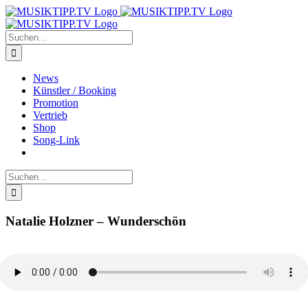
Zum
Inhalt
springen
Suche
nach:
News
Künstler / Booking
Promotion
Vertrieb
Shop
Song-Link
Suche
nach:
Natalie Holzner – Wunderschön