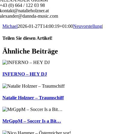
+43 (0) 664 / 122 03 98
kontakt@natalieholzner.at
alexander@dannda-music.com
Michael
2026-01-27T14:00:19+01:00
Neuvorstellung
|
Teilen Sie diesen Artikel!
Facebook
X
Reddit
LinkedIn
WhatsApp
Telegram
Tumblr
Pinterest
Vk
Xing
E-
Ähnliche Beiträge
Mail
INFERNO – HEY DJ
Natalie Holzner – Traumschiff
MrGppM – Soccer Is a Bit…