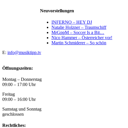
Neuvorstellungen
INFERNO – HEY DJ
Natalie Holzner – Traumschiff
MrGppM – Soccer Is a Bit…
Nico Hammer – Österreicher vor!
Martin Schmiderer – So schön
E:
info@musiktipp.tv
Öffnungszeiten:
Montag – Donnerstag
09:00 – 17:00 Uhr
Freitag
09:00 – 16:00 Uhr
Samstag und Sonntag
geschlossen
Rechtliches: