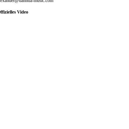
lexander@dannda-music.com
ffizielles Video