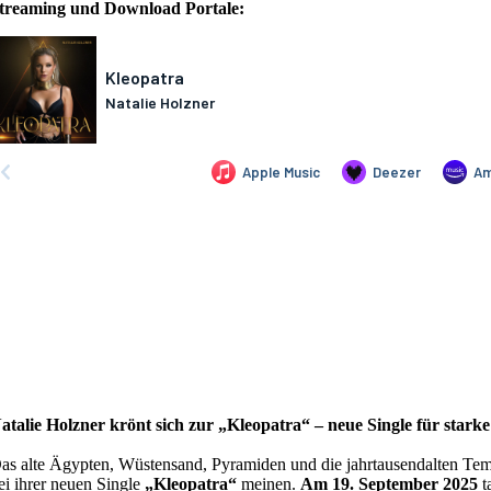
treaming und Download Portale:
atalie Holzner krönt sich zur „Kleopatra“ – neue Single für stark
as alte Ägypten, Wüstensand, Pyramiden und die jahrtausendalten T
ei ihrer neuen Single
„Kleopatra“
meinen.
Am 19. September 2025
t