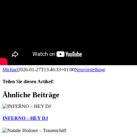
Michael
2026-01-27T13:46:33+01:00
Neuvorstellung
|
Teilen Sie diesen Artikel!
Facebook
X
Reddit
LinkedIn
WhatsApp
Telegram
Tumblr
Pinterest
Vk
Xing
E-
Ähnliche Beiträge
Mail
INFERNO – HEY DJ