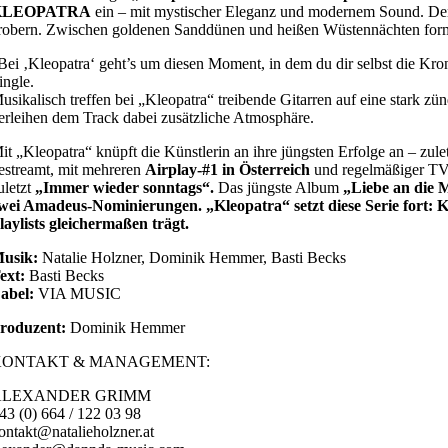
KLEOPATRA
ein – mit mystischer Eleganz und modernem Sound. Der S
robern. Zwischen goldenen Sanddünen und heißen Wüstennächten formt
Bei ‚Kleopatra‘ geht’s um diesen Moment, in dem du dir selbst die Krone 
ingle.
usikalisch treffen bei „Kleopatra“ treibende Gitarren auf eine stark zü
erleihen dem Track dabei zusätzliche Atmosphäre.
it „Kleopatra“ knüpft die Künstlerin an ihre jüngsten Erfolge an – zule
estreamt, mit mehreren
Airplay-#1 in Österreich
und regelmäßiger TV
uletzt
„Immer wieder sonntags“.
Das jüngste Album
„Liebe an die 
wei Amadeus-Nominierungen. „Kleopatra“ setzt diese Serie fort: 
laylists gleichermaßen trägt.
usik:
Natalie Holzner, Dominik Hemmer, Basti Becks
ext:
Basti Becks
abel:
VIA MUSIC
roduzent:
Dominik Hemmer
KONTAKT & MANAGEMENT:
ALEXANDER GRIMM
43 (0) 664 / 122 03 98
ontakt@natalieholzner.at