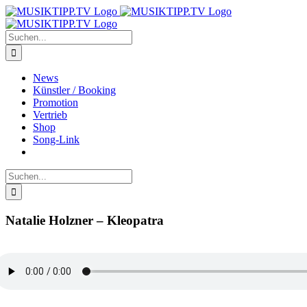
Zum
Inhalt
springen
Suche
nach:
News
Künstler / Booking
Promotion
Vertrieb
Shop
Song-Link
Suche
nach:
Natalie Holzner – Kleopatra