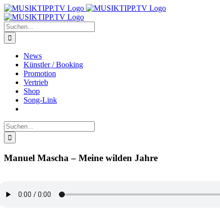
Zum
Inhalt
springen
Suche
nach:
News
Künstler / Booking
Promotion
Vertrieb
Shop
Song-Link
Suche
nach:
Manuel Mascha – Meine wilden Jahre