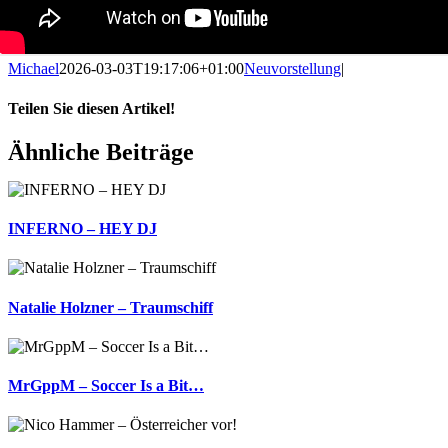
Michael
2026-03-03T19:17:06+01:00
Neuvorstellung
|
Teilen Sie diesen Artikel!
Facebook
X
Reddit
LinkedIn
WhatsApp
Telegram
Tumblr
Pinterest
Vk
Xing
E-
Ähnliche Beiträge
Mail
INFERNO – HEY DJ
Natalie Holzner – Traumschiff
MrGppM – Soccer Is a Bit…