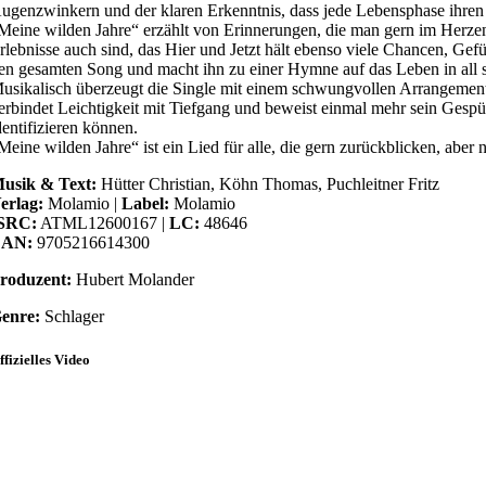
ugenzwinkern und der klaren Erkenntnis, dass jede Lebensphase ihren
Meine wilden Jahre“ erzählt von Erinnerungen, die man gern im Herzen
rlebnisse auch sind, das Hier und Jetzt hält ebenso viele Chancen, Gef
en gesamten Song und macht ihn zu einer Hymne auf das Leben in all s
usikalisch überzeugt die Single mit einem schwungvollen Arrangement
erbindet Leichtigkeit mit Tiefgang und beweist einmal mehr sein Gespü
dentifizieren können.
Meine wilden Jahre“ ist ein Lied für alle, die gern zurückblicken, aber 
usik & Text:
Hütter Christian, Köhn Thomas, Puchleitner Fritz
erlag:
Molamio |
Label:
Molamio
SRC:
ATML12600167 |
LC:
48646
AN:
9705216614300
roduzent:
Hubert Molander
enre:
Schlager
ffizielles Video