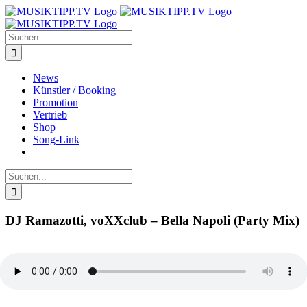
Zum
Inhalt
springen
Suche
nach:
News
Künstler / Booking
Promotion
Vertrieb
Shop
Song-Link
Suche
nach:
DJ Ramazotti, voXXclub – Bella Napoli (Party Mix)