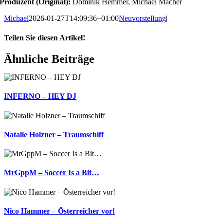
Produzent (Original):
Dominik Hemmer, Michael Macher
Michael
2026-01-27T14:09:36+01:00
Neuvorstellung
|
Teilen Sie diesen Artikel!
Facebook
X
Reddit
LinkedIn
WhatsApp
Telegram
Tumblr
Pinterest
Vk
Xing
E-
Ähnliche Beiträge
Mail
INFERNO – HEY DJ
Natalie Holzner – Traumschiff
MrGppM – Soccer Is a Bit…
Nico Hammer – Österreicher vor!