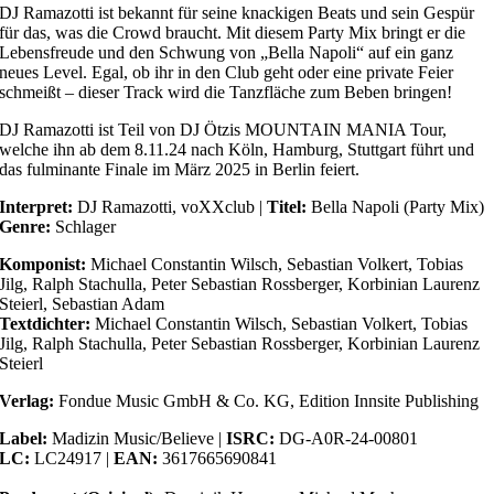
DJ Ramazotti ist bekannt für seine knackigen Beats und sein Gespür
für das, was die Crowd braucht. Mit diesem Party Mix bringt er die
Lebensfreude und den Schwung von „Bella Napoli“ auf ein ganz
neues Level. Egal, ob ihr in den Club geht oder eine private Feier
schmeißt – dieser Track wird die Tanzfläche zum Beben bringen!
DJ Ramazotti ist Teil von DJ Ötzis MOUNTAIN MANIA Tour,
welche ihn ab dem 8.11.24 nach Köln, Hamburg, Stuttgart führt und
das fulminante Finale im März 2025 in Berlin feiert.
Interpret:
DJ Ramazotti, voXXclub |
Titel:
Bella Napoli (Party Mix)
Genre:
Schlager
Komponist:
Michael Constantin Wilsch, Sebastian Volkert, Tobias
Jilg, Ralph Stachulla, Peter Sebastian Rossberger, Korbinian Laurenz
Steierl, Sebastian Adam
Textdichter:
Michael Constantin Wilsch, Sebastian Volkert, Tobias
Jilg, Ralph Stachulla, Peter Sebastian Rossberger, Korbinian Laurenz
Steierl
Verlag:
Fondue Music GmbH & Co. KG, Edition Innsite Publishing
Label:
Madizin Music/Believe |
ISRC:
DG-A0R-24-00801
LC:
LC24917 |
EAN:
3617665690841