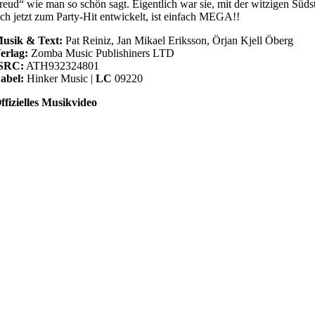
reud“ wie man so schön sagt. Eigentlich war sie, mit der witzigen Süd
ich jetzt zum Party-Hit entwickelt, ist einfach MEGA!!
usik & Text:
Pat Reiniz, Jan Mikael Eriksson, Örjan Kjell Öberg
erlag:
Zomba Music Publishiners LTD
SRC:
ATH932324801
abel:
Hinker Music |
LC
09220
ffizielles Musikvideo