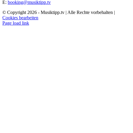
E:
booking@musiktipp.tv
© Copyright
2026 - Musiktipp.tv | Alle Rechte vorbehalten |
Cookies bearbeiten
Facebook
Instagram
YouTube
Page load link
Nach
oben