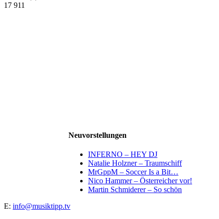
17 911
Neuvorstellungen
INFERNO – HEY DJ
Natalie Holzner – Traumschiff
MrGppM – Soccer Is a Bit…
Nico Hammer – Österreicher vor!
Martin Schmiderer – So schön
E:
info@musiktipp.tv