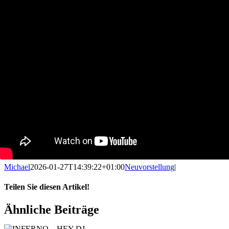
Michael
2026-01-27T14:39:22+01:00
Neuvorstellung
|
Teilen Sie diesen Artikel!
Facebook
X
Reddit
LinkedIn
WhatsApp
Telegram
Tumblr
Pinterest
Vk
Xing
E-
Ähnliche Beiträge
Mail