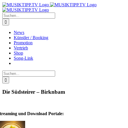
Zum
Inhalt
springen
Suche
nach:
News
Künstler / Booking
Promotion
Vertrieb
Shop
Song-Link
Suche
nach:
Die Südsteirer – Birknbam
treaming und Download Portale: