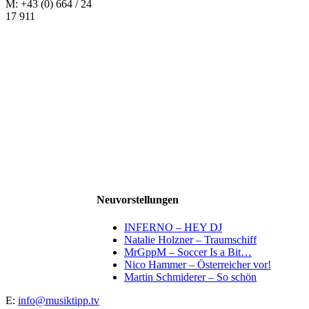
M: +43 (0) 664 / 24
17 911
Neuvorstellungen
INFERNO – HEY DJ
Natalie Holzner – Traumschiff
MrGppM – Soccer Is a Bit…
Nico Hammer – Österreicher vor!
Martin Schmiderer – So schön
E:
info@musiktipp.tv