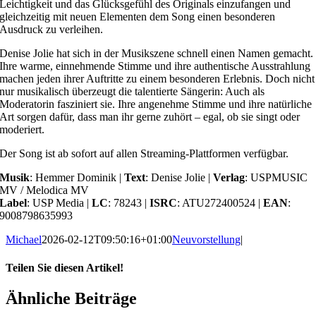
Leichtigkeit und das Glücksgefühl des Originals einzufangen und
gleichzeitig mit neuen Elementen dem Song einen besonderen
Ausdruck zu verleihen.
Denise Jolie hat sich in der Musikszene schnell einen Namen gemacht.
Ihre warme, einnehmende Stimme und ihre authentische Ausstrahlung
machen jeden ihrer Auftritte zu einem besonderen Erlebnis. Doch nicht
nur musikalisch überzeugt die talentierte Sängerin: Auch als
Moderatorin fasziniert sie. Ihre angenehme Stimme und ihre natürliche
Art sorgen dafür, dass man ihr gerne zuhört – egal, ob sie singt oder
moderiert.
Der Song ist ab sofort auf allen Streaming-Plattformen verfügbar.
Musik
: Hemmer Dominik |
Text
: Denise Jolie |
Verlag
: USPMUSIC
MV / Melodica MV
Label
: USP Media |
LC
: 78243 |
ISRC
: ATU272400524 |
EAN
:
9008798635993
Michael
2026-02-12T09:50:16+01:00
Neuvorstellung
|
Teilen Sie diesen Artikel!
Facebook
X
Reddit
LinkedIn
WhatsApp
Telegram
Tumblr
Pinterest
Vk
Xing
E-
Ähnliche Beiträge
Mail