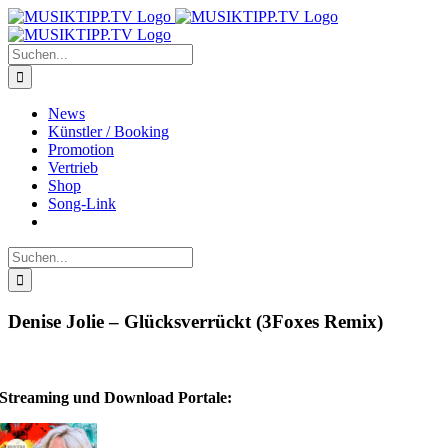
Zum
Inhalt
springen
Suche
nach:
News
Künstler / Booking
Promotion
Vertrieb
Shop
Song-Link
Suche
nach:
Denise Jolie – Glücksverrückt (3Foxes Remix)
Streaming und Download Portale: