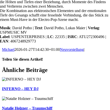
die Höhen und Tiefen einer Beziehung, durch Momente des Findens
und Verlierens zwischen zwei Menschen.
Die Kombination aus elektronischen Elementen und der emotionalen
Tiefe des Gesangs schafft eine fesselnde Verbindung, die das Stück zu
einem Must-Have in der Electro-Pop-Szene macht.
Musik
: David Potho |
Text
: David Potho, Lukas Maier |
Verlag
:
USPMUSIC MV
Label
: USPENTERPRISES |
LC
: 22335 |
ISRC
: ATU272300496 |
EAN
: 4067248929773
Michael
2026-01-27T14:42:30+01:00
Neuvorstellung
|
Teilen Sie diesen Artikel!
Facebook
X
Reddit
LinkedIn
WhatsApp
Telegram
Tumblr
Pinterest
Vk
Xing
E-
Ähnliche Beiträge
Mail
INFERNO – HEY DJ
Natalie Holzner – Traumschiff