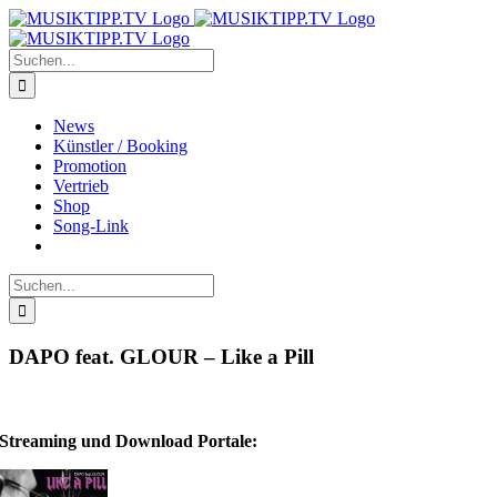
Zum
Inhalt
springen
Suche
nach:
News
Künstler / Booking
Promotion
Vertrieb
Shop
Song-Link
Suche
nach:
DAPO feat. GLOUR – Like a Pill
Streaming und Download Portale: