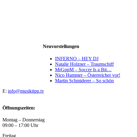
Neuvorstellungen
INFERNO – HEY DJ
Natalie Holzner – Traumschiff
MrGppM – Soccer Is a Bit…
Nico Hammer – Österreicher vor!
Martin Schmiderer – So schön
E:
info@musiktipp.tv
Öffnungszeiten:
Montag – Donnerstag
09:00 – 17:00 Uhr
Freitag