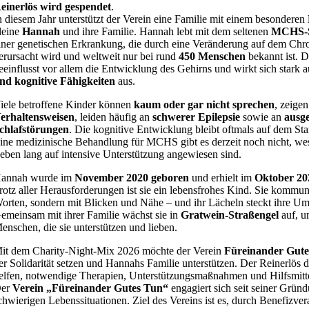
einerlös wird gespendet
.
n diesem Jahr unterstützt der Verein eine Familie mit einem besonderen
leine
Hannah
und ihre Familie. Hannah lebt mit dem seltenen
MCHS-
iner genetischen Erkrankung, die durch eine Veränderung auf dem C
erursacht wird und weltweit nur bei rund
450 Menschen
bekannt ist. 
eeinflusst vor allem die Entwicklung des Gehirns und wirkt sich stark 
nd kognitive Fähigkeiten
aus.
iele betroffene Kinder können
kaum oder gar nicht sprechen
, zeige
erhaltensweisen
, leiden häufig an
schwerer Epilepsie
sowie an
ausg
chlafstörungen
. Die kognitive Entwicklung bleibt oftmals auf dem Sta
ine medizinische Behandlung für MCHS gibt es derzeit noch nicht, wes
eben lang auf intensive Unterstützung angewiesen sind.
annah wurde im
November 2020 geboren
und erhielt im
Oktober 2
rotz aller Herausforderungen ist sie ein lebensfrohes Kind. Sie kommuni
orten, sondern mit Blicken und Nähe – und ihr Lächeln steckt ihre U
emeinsam mit ihrer Familie wächst sie in
Gratwein-Straßengel
auf, 
enschen, die sie unterstützen und lieben.
it dem Charity-Night-Mix 2026 möchte der Verein
Füreinander Gut
er Solidarität setzen und Hannahs Familie unterstützen. Der Reinerlös d
elfen, notwendige Therapien, Unterstützungsmaßnahmen und Hilfsmitte
er
Verein „Füreinander Gutes Tun“
engagiert sich seit seiner Grün
chwierigen Lebenssituationen. Ziel des Vereins ist es, durch Benefizver