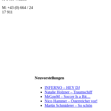
M: +43 (0) 664 / 24
17 911
Neuvorstellungen
INFERNO – HEY DJ
Natalie Holzner – Traumschiff
MrGppM – Soccer Is a Bit…
Nico Hammer – Österreicher vor!
Martin Schmiderer – So schön