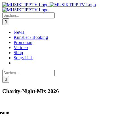
Zum
Inhalt
springen
Suche
nach:
News
Künstler / Booking
Promotion
Vertrieb
Shop
Song-Link
Suche
nach:
Charity-Night-Mix 2026
eam: