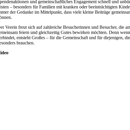
pendenaktionen und gemeinschaftliches Engagement schnell und unbüro
eisten – besonders für Familien mit kranken oder beeinträchtigten Kinde
mmer der Gedanke im Mittelpunkt, dass viele kleine Beiträge gemeins
önnen.
er Verein freut sich auf zahlreiche Besucherinnen und Besucher, die 
emeinsam feiern und gleichzeitig Gutes bewirken möchten. Denn we
erbindet, entsteht Großes – für die Gemeinschaft und für diejenigen, di
esonders brauchen.
ideo