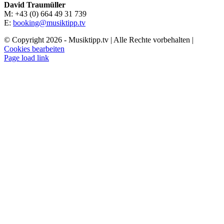
David Traumüller
M: +43 (0) 664 49 31 739
E:
booking@musiktipp.tv
© Copyright
2026 - Musiktipp.tv | Alle Rechte vorbehalten |
Cookies bearbeiten
Facebook
Instagram
YouTube
Page load link
Nach
oben