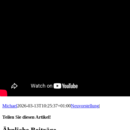
Michael
2026-03-13T10:25:37+01:00
Neuvorstellung
|
Teilen Sie diesen Artikel!
Facebook
X
Reddit
LinkedIn
WhatsApp
Telegram
Tumblr
Pinterest
Vk
Xing
E-
Ähnliche Beiträge