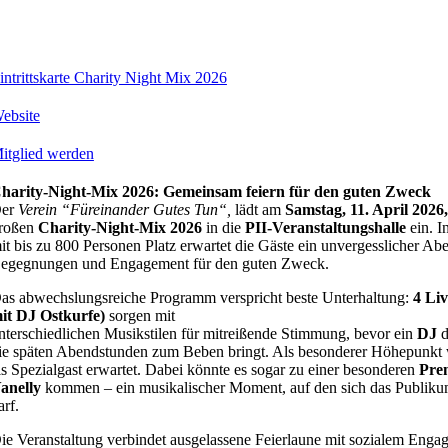
intrittskarte Charity Night Mix 2026
ebsite
itglied werden
harity-Night-Mix 2026: Gemeinsam feiern für den guten Zweck
er
Verein “Füreinander Gutes Tun“,
lädt am
Samstag, 11. April 2026
roßen
Charity-Night-Mix 2026
in die
PII-Veranstaltungshalle
ein. 
it bis zu 800 Personen Platz erwartet die Gäste ein unvergesslicher Ab
egegnungen und Engagement für den guten Zweck.
as abwechslungsreiche Programm verspricht beste Unterhaltung:
4 Li
it DJ Ostkurfe)
sorgen mit
nterschiedlichen Musikstilen für mitreißende Stimmung, bevor ein
DJ
d
ie späten Abendstunden zum Beben bringt. Als besonderer Höhepunkt
ls Spezialgast erwartet. Dabei könnte es sogar zu einer besonderen
Prem
anelly
kommen – ein musikalischer Moment, auf den sich das Publiku
arf.
ie Veranstaltung verbindet ausgelassene Feierlaune mit sozialem Enga