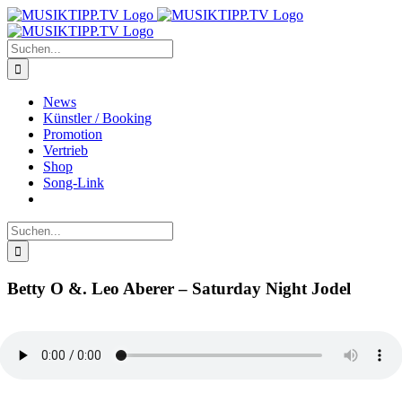
Zum
Inhalt
springen
Suche
nach:
News
Künstler / Booking
Promotion
Vertrieb
Shop
Song-Link
Suche
nach:
Betty O &. Leo Aberer – Saturday Night Jodel