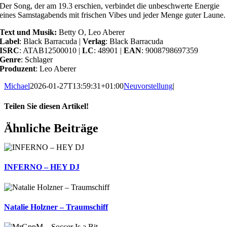
Der Song, der am 19.3 erschien, verbindet die unbeschwerte Energie
eines Samstagabends mit frischen Vibes und jeder Menge guter Laune.
Text und Musik:
Betty O, Leo Aberer
Label
: Black Barracuda |
Verlag
: Black Barracuda
ISRC
: ATAB12500010 |
LC
: 48901 |
EAN
: 9008798697359
Genre
: Schlager
Produzent
: Leo Aberer
Michael
2026-01-27T13:59:31+01:00
Neuvorstellung
|
Teilen Sie diesen Artikel!
Facebook
X
Reddit
LinkedIn
WhatsApp
Telegram
Tumblr
Pinterest
Vk
Xing
E-
Ähnliche Beiträge
Mail
INFERNO – HEY DJ
Natalie Holzner – Traumschiff