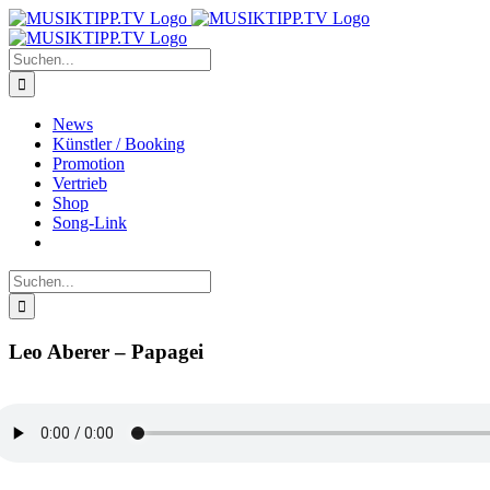
Zum
Inhalt
springen
Suche
nach:
News
Künstler / Booking
Promotion
Vertrieb
Shop
Song-Link
Suche
nach:
Leo Aberer – Papagei