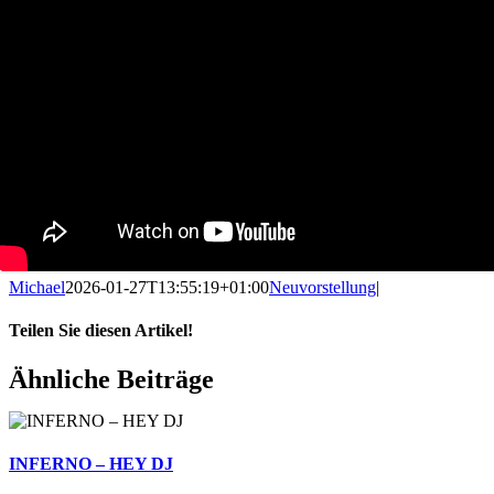
Michael
2026-01-27T13:55:19+01:00
Neuvorstellung
|
Teilen Sie diesen Artikel!
Facebook
X
Reddit
LinkedIn
WhatsApp
Telegram
Tumblr
Pinterest
Vk
Xing
E-
Ähnliche Beiträge
Mail
INFERNO – HEY DJ