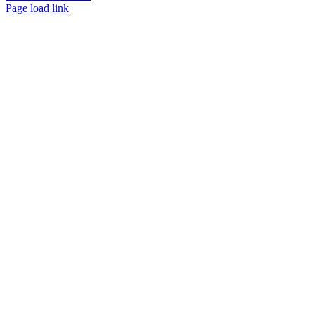
Facebook
Instagram
YouTube
Page load link
Nach
oben