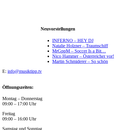
Neuvorstellungen
INFERNO – HEY DJ
Natalie Holzner – Traumschiff
MrGppM – Soccer Is a Bit…
Nico Hammer – Österreicher vor!
Martin Schmiderer – So schön
E:
info@musiktipp.tv
Öffnungszeiten:
Montag – Donnerstag
09:00 – 17:00 Uhr
Freitag
09:00 – 16:00 Uhr
Samstag und Sonntag