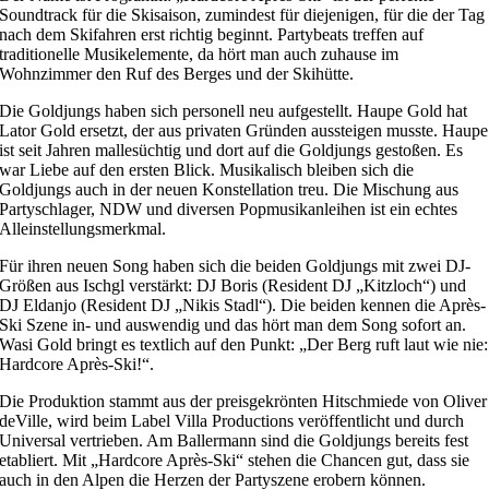
Soundtrack für die Skisaison, zumindest für diejenigen, für die der Tag
nach dem Skifahren erst richtig beginnt. Partybeats treffen auf
traditionelle Musikelemente, da hört man auch zuhause im
Wohnzimmer den Ruf des Berges und der Skihütte.
Die Goldjungs haben sich personell neu aufgestellt. Haupe Gold hat
Lator Gold ersetzt, der aus privaten Gründen aussteigen musste. Haupe
ist seit Jahren mallesüchtig und dort auf die Goldjungs gestoßen. Es
war Liebe auf den ersten Blick. Musikalisch bleiben sich die
Goldjungs auch in der neuen Konstellation treu. Die Mischung aus
Partyschlager, NDW und diversen Popmusikanleihen ist ein echtes
Alleinstellungsmerkmal.
Für ihren neuen Song haben sich die beiden Goldjungs mit zwei DJ-
Größen aus Ischgl verstärkt: DJ Boris (Resident DJ „Kitzloch“) und
DJ Eldanjo (Resident DJ „Nikis Stadl“). Die beiden kennen die Après-
Ski Szene in- und auswendig und das hört man dem Song sofort an.
Wasi Gold bringt es textlich auf den Punkt: „Der Berg ruft laut wie nie:
Hardcore Après-Ski!“.
Die Produktion stammt aus der preisgekrönten Hitschmiede von Oliver
deVille, wird beim Label Villa Productions veröffentlicht und durch
Universal vertrieben. Am Ballermann sind die Goldjungs bereits fest
etabliert. Mit „Hardcore Après-Ski“ stehen die Chancen gut, dass sie
auch in den Alpen die Herzen der Partyszene erobern können.