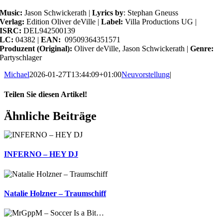
Music:
Jason Schwickerath |
Lyrics by
: Stephan Gneuss
Verlag:
Edition Oliver deVille |
Label:
Villa Productions UG |
ISRC:
DEL942500139
LC:
04382 |
EAN:
09509364351571
Produzent (Original):
Oliver deVille, Jason Schwickerath |
Genre:
Partyschlager
Michael
2026-01-27T13:44:09+01:00
Neuvorstellung
|
Teilen Sie diesen Artikel!
Facebook
X
Reddit
LinkedIn
WhatsApp
Telegram
Tumblr
Pinterest
Vk
Xing
E-
Ähnliche Beiträge
Mail
INFERNO – HEY DJ
Natalie Holzner – Traumschiff