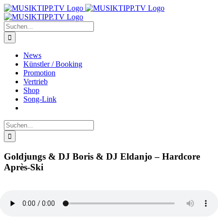
Zum
Inhalt
springen
Suche
nach:
News
Künstler / Booking
Promotion
Vertrieb
Shop
Song-Link
Suche
nach:
Goldjungs & DJ Boris & DJ Eldanjo – Hardcore
Après-Ski